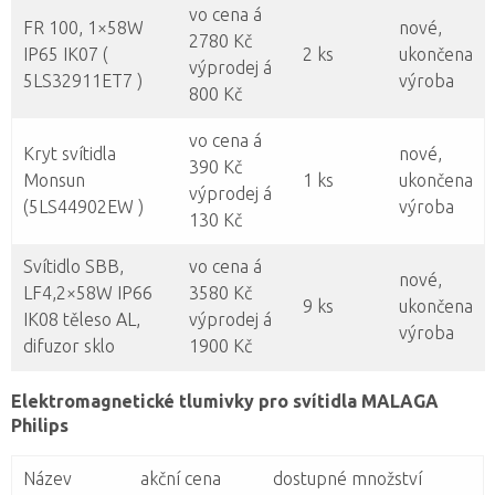
vo cena á
FR 100, 1×58W
nové,
2780 Kč
IP65 IK07 (
2 ks
ukončena
výprodej á
5LS32911ET7 )
výroba
800 Kč
vo cena á
Kryt svítidla
nové,
390 Kč
Monsun
1 ks
ukončena
výprodej á
(5LS44902EW )
výroba
130 Kč
Svítidlo SBB,
vo cena á
nové,
LF4,2×58W IP66
3580 Kč
9 ks
ukončena
IK08 těleso AL,
výprodej á
výroba
difuzor sklo
1900 Kč
Elektromagnetické tlumivky pro svítidla MALAGA
Philips
Název
akční cena
dostupné množství