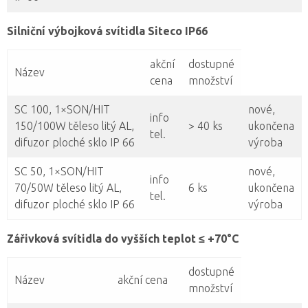
Silniční výbojková svítidla Siteco IP66
akční
dostupné
Název
cena
množství
SC 100, 1×SON/HIT
nové,
info
150/100W těleso litý AL,
> 40 ks
ukončena
tel.
difuzor ploché sklo IP 66
výroba
SC 50, 1×SON/HIT
nové,
info
70/50W těleso litý AL,
6 ks
ukončena
tel.
difuzor ploché sklo IP 66
výroba
Zářivková svítidla do vyšších teplot ≤ +70°C
dostupné
Název
akční cena
množství