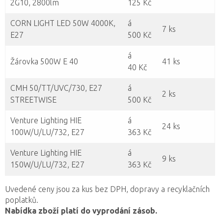
2G10, 2800lm
125 Kč
CORN LIGHT LED 50W 4000K,
á
7 ks
E27
500 Kč
á
Žárovka 500W E 40
41 ks
40 Kč
CMH 50/TT/UVC/730, E27
á
2 ks
STREETWISE
500 Kč
Venture Lighting HIE
á
24 ks
100W/U/LU/732, E27
363 Kč
Venture Lighting HIE
á
9 ks
150W/U/LU/732, E27
363 Kč
Uvedené ceny jsou za kus bez DPH, dopravy a recyklačních
poplatků.
Nabídka zboží platí do vyprodání zásob.