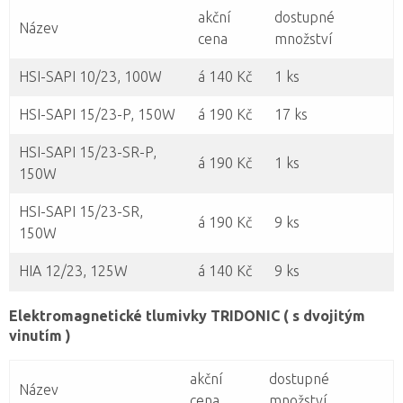
akční
dostupné
Název
cena
množství
HSI-SAPI 10/23, 100W
á 140 Kč
1 ks
HSI-SAPI 15/23-P, 150W
á 190 Kč
17 ks
HSI-SAPI 15/23-SR-P,
á 190 Kč
1 ks
150W
HSI-SAPI 15/23-SR,
á 190 Kč
9 ks
150W
HIA 12/23, 125W
á 140 Kč
9 ks
Elektromagnetické tlumivky TRIDONIC ( s dvojitým
vinutím )
akční
dostupné
Název
cena
množství