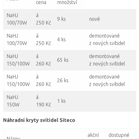
cena
množství
NaHJ
á
9 ks
nové
100/70W
250 Kč
NaHJ
á
demontované
4 ks
100/70W
250 Kč
z nových svítidel
NaHJ
á
demontované
65 ks
150/100W
260 Kč
z nových svítidel
NaHJ
á
demontované
26 ks
150/100W
260 Kč
z nových svítidel
NaHJ
á
1 ks
150W
190 Kč
Náhradní kryty svítidel Siteco
akční
dostupné
Název