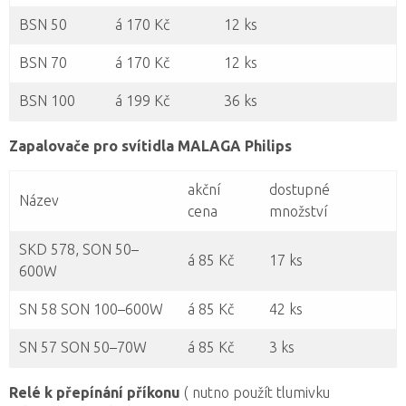
BSN 50
á 170 Kč
12 ks
BSN 70
á 170 Kč
12 ks
BSN 100
á 199 Kč
36 ks
Zapalovače pro svítidla MALAGA Philips
akční
dostupné
Název
cena
množství
SKD 578, SON 50–
á 85 Kč
17 ks
600W
SN 58 SON 100–600W
á 85 Kč
42 ks
SN 57 SON 50–70W
á 85 Kč
3 ks
Relé k přepínání příkonu
( nutno použít tlumivku