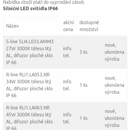
Nabídka zboží platí do vyprodání zásob
Silniční LED svítidla IP66
akční
dostupné
Název
cena
množství
S-line SLI4.L033.AMM3
nové,
27W 3000K těleso litý
info
3 ks
ukončena
AL, difuzor ploché sklo
tel.
výroba
IP 66
R-line RLI1.LA053.NR
nové,
34W 3000K těleso litý
info
1 ks
ukončena
AL, difuzor ploché sklo
tel.
výroba
IP 66
R-line RLI1.LA063.NR
nové,
45W 3000K těleso litý
info
1 ks
ukončena
AL, difuzor ploché sklo
tel.
výroba
IP 66