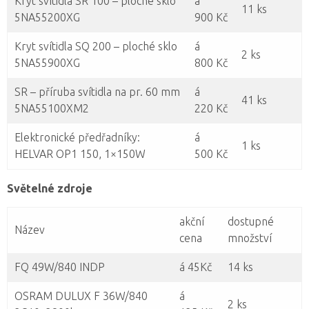
Kryt svítidla SR 100 – ploché sklo
á
11 ks
5NA55200XG
900 Kč
Kryt svítidla SQ 200 – ploché sklo
á
2 ks
5NA55900XG
800 Kč
SR – příruba svítidla na pr. 60 mm
á
41 ks
5NA55100XM2
220 Kč
Elektronické předřadníky:
á
1 ks
HELVAR OP1 150, 1×150W
500 Kč
Světelné zdroje
akční
dostupné
Název
cena
množství
FQ 49W/840 INDP
á 45Kč
14 ks
OSRAM DULUX F 36W/840
á
2 ks