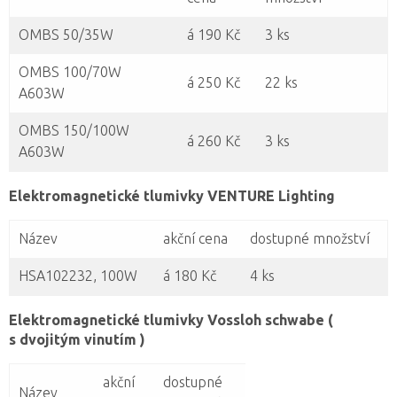
OMBS 50/35W
á 190 Kč
3 ks
OMBS 100/70W
á 250 Kč
22 ks
A603W
OMBS 150/100W
á 260 Kč
3 ks
A603W
Elektromagnetické tlumivky VENTURE Lighting
Název
akční cena
dostupné množství
HSA102232, 100W
á 180 Kč
4 ks
Elektromagnetické tlumivky Vossloh schwabe (
s dvojitým vinutím )
akční
dostupné
Název