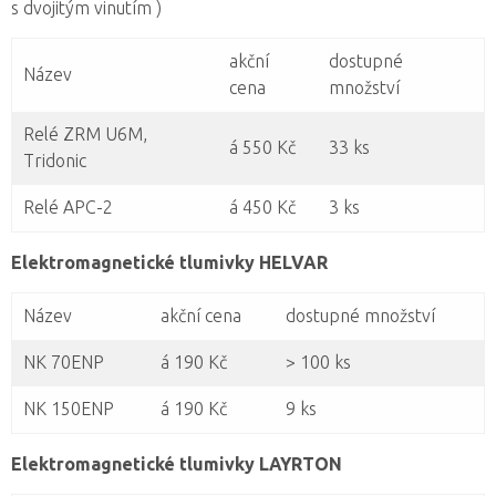
s dvojitým vinutím )
akční
dostupné
Název
cena
množství
Relé ZRM U6M,
á 550 Kč
33 ks
Tridonic
Relé APC-2
á 450 Kč
3 ks
Elektromagnetické tlumivky HELVAR
Název
akční cena
dostupné množství
NK 70ENP
á 190 Kč
> 100 ks
NK 150ENP
á 190 Kč
9 ks
Elektromagnetické tlumivky LAYRTON