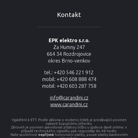
Kontakt
EPK elektro s.r.o.
Za Humny 247
664 34 Rozdrojovice
okres Brno-venkov
tel.: +420 546 221 912
mobil: +420 608 888 474
mobil: +420 603 287 758
info@carandini.cz
www.carandini.cz
Vyjádření k ETT: Podle zákona o evidenci tržeb je prodávající povinen
vystavit kupujícímu účtenku.
Zároveň je povinen zaevidovat přijatou tržbu u správce daně online; v
případě technického výpadku pak nejpozději do 48 hodin.
Naše společnost
nepříjmá
hotovostní platby, pouze platby bankovním